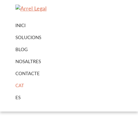
Skip
Skip
to
to
Arrel
Arrel
primary
main
Legal
INICI
Legal
navigation
content
Urbanisme
SOLUCIONS
·
BLOG
Immobiliari
NOSALTRES
CONTACTE
CAT
ES