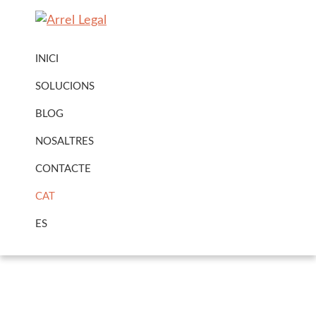
Skip
Skip
to
to
Arrel
Arrel
primary
main
Legal
INICI
Legal
navigation
content
Urbanisme
SOLUCIONS
·
BLOG
Immobiliari
NOSALTRES
CONTACTE
CAT
ES